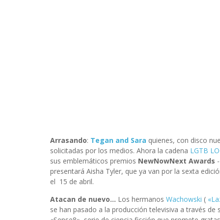
Arrasando
:
Tegan and Sara
quienes, con disco nu
solicitadas por los medios. Ahora la cadena
LGTB L
sus emblemáticos premios
NewNowNext Awards
presentará Aisha Tyler, que ya van por la sexta edici
el 15 de abril.
Atacan de nuevo…
Los hermanos
Wachowski
(
«La
se han pasado a la producción televisiva a través d
«Sense8», serie de ciencia ficción que promete gratas