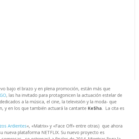
evo bajo el brazo y en plena promoción, están más que
OGO
, las ha invitado para protagonicen la actuación estelar de
-dedicados a la música, el cine, la televisión y la moda-
que
ón, y en los que también actuará la cantante
Ke$ha
. La cita es
zos Ardientes
«, «Matrix» y «Face Off» entre otras) que ahora
e su nueva plataforma NETFLIX. Su nuevo proyecto es
 sorpresas, se estrenará a finales de 2014. Mientras llega la