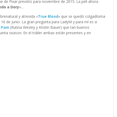
lme de Pixar previsto para noviembre de 2015. La peli ahora
ndo a Dory
«…
renatural y atrevida «
True Blood
» que se quedó colgadísima
el 16 de junio. La gran pregunta para LadyM y para mí es si
y Pam
(Rutina Wesley y Kristin Bauer) que tan buenos
nta season. En el tráiler ambas están presentes y en