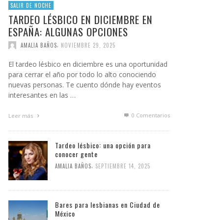
SALIR DE NOCHE
TARDEO LÉSBICO EN DICIEMBRE EN
ESPAÑA: ALGUNAS OPCIONES
,
AMALIA BAÑOS
NOVIEMBRE 29, 2025
El tardeo lésbico en diciembre es una oportunidad
para cerrar el año por todo lo alto conociendo
nuevas personas. Te cuento dónde hay eventos
interesantes en las …
0 Comentarios
Leer más
Tardeo lésbico: una opción para
conocer gente
,
AMALIA BAÑOS
SEPTIEMBRE 14, 2025
Bares para lesbianas en Ciudad de
México