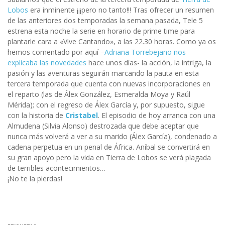
Lobos
era inminente ¡¡¡pero no tanto!!! Tras ofrecer un resumen
de las anteriores dos temporadas la semana pasada, Tele 5
estrena esta noche la serie en horario de prime time para
plantarle cara a «Vive Cantando», a las 22.30 horas. Como ya os
hemos comentado por aquí –
Adriana Torrebejano
nos
explicaba las novedades
hace unos días- la acción, la intriga, la
pasión y las aventuras seguirán marcando la pauta en esta
tercera temporada que cuenta con nuevas incorporaciones en
el reparto (las de Álex González, Esmeralda Moya y Raúl
Mérida); con el regreso de Álex García y, por supuesto, sigue
con la historia de
Cristabel
. El episodio de hoy arranca con una
Almudena (Silvia Alonso) destrozada que debe aceptar que
nunca más volverá a ver a su marido (Álex García), condenado a
cadena perpetua en un penal de África. Aníbal se convertirá en
su gran apoyo pero la vida en Tierra de Lobos se verá plagada
de terribles acontecimientos…
¡No te la pierdas!