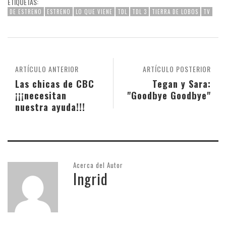
ETIQUETAS:
DE ESTRENO
ESTRENO
LO QUE VIENE
TDL
TDL 3
TIERRA DE LOBOS
TV
ARTÍCULO ANTERIOR
ARTÍCULO POSTERIOR
Las chicas de CBC
Tegan y Sara:
¡¡¡necesitan
"Goodbye Goodbye"
nuestra ayuda!!!
Acerca del Autor
Ingrid