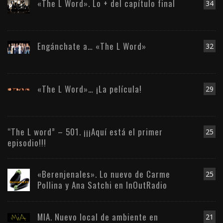
«The L Word». Lo + del capítulo final
34
Engánchate a… «The L Word»
32
«The L Word»… ¡La película!
29
“The L word” – 501. ¡¡¡Aquí está el primer
25
episodio!!!
«Berenjenales». Lo nuevo de Carme
25
Pollina y Ana Satchi en InOutRadio
MIA. Nuevo local de ambiente en
21