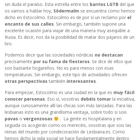
sin duda el paraíso. Esta estrella entre los
barrios LGTB
del que
os vamos a hablar hoy,
Södermalm
se encuentra como hemos
dicho en Estocolmo. Estocolmo es de por sí un reclamo por
el
encanto de sus calles
. Sin embargo, también supone una
excelente ocasión para viajar de una manera muy asequible a
Rusia. Es decir, nos da la posibilidad de matar dos pájaros de un
tiro.
Podemos decir que las sociedades nórdicas
no destacan
precisamente
por su fama de fiesteros
. Se dice de ellos que
son bastante hogareños. No es para menos con esas
temperaturas. Sin embargo, este tipo de actividades ofrecen
otras perspectivas
también
interesantes
.
Para empezar, Estocolmo es una ciudad en la que es
muy fácil
conocer personas
. Eso sí, vosotras
debéis
tomar
la iniciativa,
aunque curiosamente allí las chicas son más lanzadas. Para las
lesbianas esto es una grandísima ventaja, sobre todo si sois
pavas
o
vergonzosas
. La gente es hospitalaria y en
seguida os acogerán como os merecéis, vosotras que sois las
reinas del mundo por condecoración de Lesbiana.es. Como
hemos dicho la vida social se hace fundamentalmente dentro