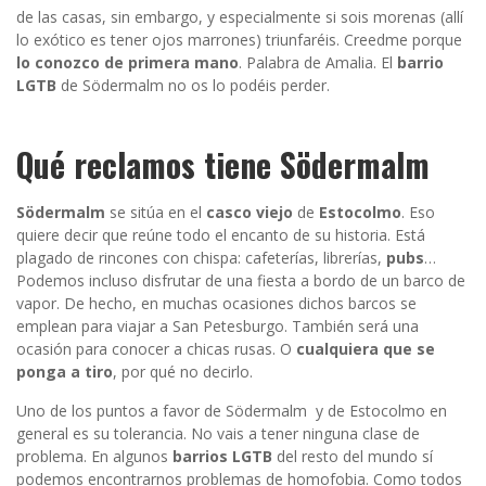
de las casas, sin embargo, y especialmente si sois morenas (allí
lo exótico es tener ojos marrones) triunfaréis. Creedme porque
lo conozco de primera mano
. Palabra de Amalia. El
barrio
LGTB
de Södermalm no os lo podéis perder.
Qué reclamos tiene Södermalm
Södermalm
se sitúa en el
casco
viejo
de
Estocolmo
. Eso
quiere decir que reúne todo el encanto de su historia. Está
plagado de rincones con chispa: cafeterías, librerías,
pubs
…
Podemos incluso disfrutar de una fiesta a bordo de un barco de
vapor. De hecho, en muchas ocasiones dichos barcos se
emplean para viajar a San Petesburgo. También será una
ocasión para conocer a chicas rusas. O
cualquiera que se
ponga a tiro
, por qué no decirlo.
Uno de los puntos a favor de Södermalm y de Estocolmo en
general es su tolerancia. No vais a tener ninguna clase de
problema. En algunos
barrios LGTB
del resto del mundo sí
podemos encontrarnos problemas de homofobia. Como todos