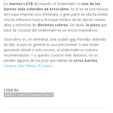
los
barrios
LGTB
del mundo, el Södermalm es
uno de los
barrios más coloridos de Estocolmo
. En él se da una mezcla
del toque imperial ruso (Finlandia, o gran parte de ella ha tenido
mucha influencia rusa) y el toque nórdico de las típicas casitas
altas y estrechas de
distintos
colores
. Sin duda,
la plaza
que
hace de corazón del Södermalm es un rincón maravilloso.
Estocolmo es, en definitiva, una ciudad «gay friendly». Además
de ello, el país en general es una preciosidad. Si aún estáis
pensando dónde ir este verano, el Södermalm es nuestra
recomendación. Y si queréis conocer más destinos, no os
perdáis algunos de los post que hablan de
otros barrios
.
Chueca
,
San Telmo
,
El Castro
…
ETIQUETAS:
BARRIOS HOMO
LESBIANAS
VIAJES