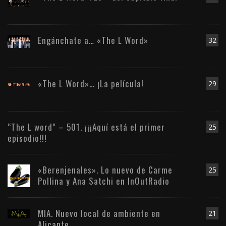
Engánchate a… «The L Word»
32
«The L Word»… ¡La película!
29
“The L word” – 501. ¡¡¡Aquí está el primer
25
episodio!!!
«Berenjenales». Lo nuevo de Carme
25
Pollina y Ana Satchi en InOutRadio
MIA. Nuevo local de ambiente en
21
Alicante