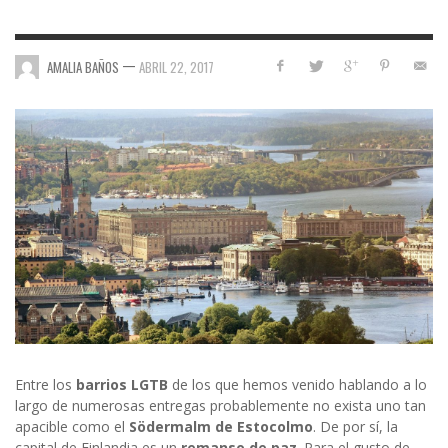
—
AMALIA BAÑOS
ABRIL 22, 2017
Entre los
barrios LGTB
de los que hemos venido hablando a lo
largo de numerosas entregas probablemente no exista uno tan
apacible como el
Södermalm
de Estocolmo
. De por sí, la
capital de Finlandia es un
remanso
de paz
. Para el gusto de