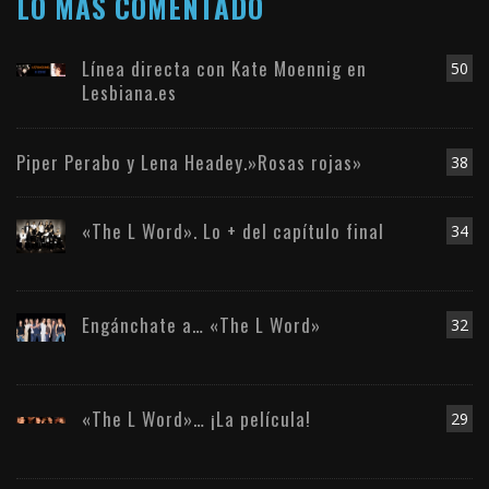
LO MÁS COMENTADO
Línea directa con Kate Moennig en
50
Lesbiana.es
Piper Perabo y Lena Headey.»Rosas rojas»
38
«The L Word». Lo + del capítulo final
34
Engánchate a… «The L Word»
32
«The L Word»… ¡La película!
29