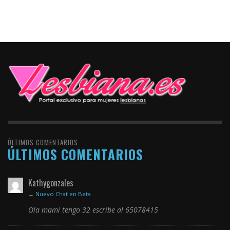
ÚLTIMOS COMENTARIOS
ÚLTIMOS COMENTARIOS
Kathygonzales
→
Nuevo Chat en Beta
Ola mami tengo 32 escribe al 65078415