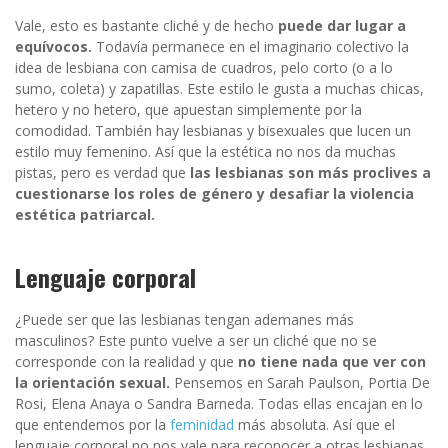
Vale, esto es bastante cliché y de hecho
puede dar lugar a
equívocos.
Todavía permanece en el imaginario colectivo la
idea de lesbiana con camisa de cuadros, pelo corto (o a lo
sumo, coleta) y zapatillas. Este estilo le gusta a muchas chicas,
hetero y no hetero, que apuestan simplemente por la
comodidad. También hay lesbianas y bisexuales que lucen un
estilo muy femenino. Así que la estética no nos da muchas
pistas, pero es verdad que
las lesbianas son más proclives a
cuestionarse los roles de género y desafiar la violencia
estética patriarcal.
Lenguaje corporal
¿Puede ser que las lesbianas tengan ademanes más
masculinos? Este punto vuelve a ser un cliché que no se
corresponde con la realidad y que
no tiene nada que ver con
la orientación sexual.
Pensemos en Sarah Paulson, Portia De
Rosi, Elena Anaya o Sandra Barneda. Todas ellas encajan en lo
que entendemos por la
feminidad
más absoluta. Así que el
lenguaje corporal no nos vale para reconocer a otras lesbianas.