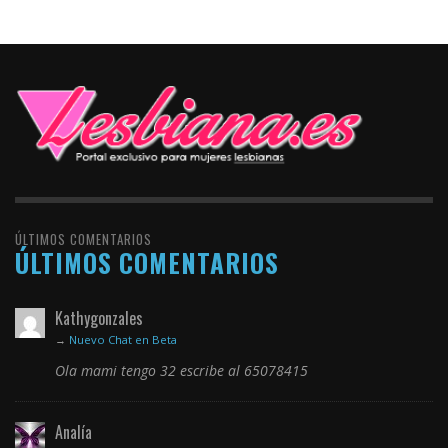
ÚLTIMOS COMENTARIOS
ÚLTIMOS COMENTARIOS
Kathygonzales
→
Nuevo Chat en Beta
Ola mami tengo 32 escribe al 65078415
Analía