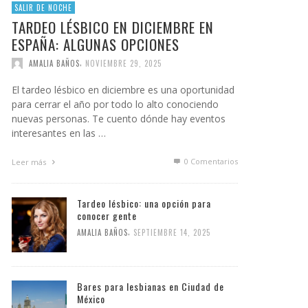
SALIR DE NOCHE
TARDEO LÉSBICO EN DICIEMBRE EN
ESPAÑA: ALGUNAS OPCIONES
,
AMALIA BAÑOS
NOVIEMBRE 29, 2025
El tardeo lésbico en diciembre es una oportunidad
para cerrar el año por todo lo alto conociendo
nuevas personas. Te cuento dónde hay eventos
interesantes en las …
0 Comentarios
Leer más
Tardeo lésbico: una opción para
conocer gente
,
AMALIA BAÑOS
SEPTIEMBRE 14, 2025
Bares para lesbianas en Ciudad de
México