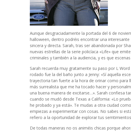
Aunque desgraciadamente la portada del 6 de noviem
halloween, dentro podréis encontrar una interesante
sincera y directa. Sarah, tras ser abandonada por Shan
nuevas estrellas de la serie policíaca «Life» que emi
criminales y también a la audiencia, y es que escenas s
Sarah recuerda muy gratamente su paso por L Word y
rodado fue la del baño junto a Jenny: «Sí aquella es
trayectoria tan fuerte a la hora de orinar como para 
más surrealista que me ha tocado hacer y personalm
una buena manera de excitarse…». Sarah confiesa tam
cuando se mudó desde Texas a California: «Lo prueba
he probado y ya está». Te mudas a otra ciudad como
empiezas a experimentar con cosas. No sabes si está 
refiero a la oportunidad de explorar tus semtimientos
De todas maneras no os animéis chicas porque ahor