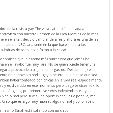
bre de la revista gay The Advocate está dedicada a
 entrevista con nuestra Carmen de la Pica Morales de lo más
e en el altar, decidió cambiar de aires y ahora es una de las
te la cadena NBC. Una serie en la que hace sudar a los
ubiditas de tono ¡no le faltan a la chica!
 confiesa que la escena más surrealista que jamás ha
cena en el lavabo fue muy rara. No sé quién puede tener una
llegar a provocarle a alguien un orgasmo. Desde luego es lo
ente no conozco a nadie, gay o hetero, que piense que sea
bién haber tonteado con chicas en la vida real especialmente
s y es divertido en ese momento pero luego te dices «ok, lo
 Los Angeles, por primera vez eres independiente… y
bien o mal pero si ves una oportunidad vas a por ella, me
. Creo que es algo muy natural, algo normal y yo lo hice».
a mismo Sarah está saliendo con un chico…