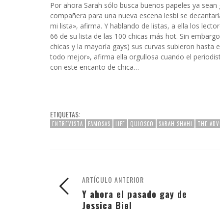
Por ahora Sarah sólo busca buenos papeles ya sean ga
compañera para una nueva escena lesbi se decantarí
mi lista», afirma. Y hablando de listas, a ella los le
66 de su lista de las 100 chicas más hot. Sin embargo
chicas y la mayorìa gays) sus curvas subieron hasta 
todo mejor», afirma ella orgullosa cuando el periodi
con este encanto de chica…
ETIQUETAS:
ENTREVISTA
FAMOSAS
LIFE
QUIOSCO
SARAH SHAHI
THE ADV
ARTÍCULO ANTERIOR
Y ahora el pasado gay de
Jessica Biel