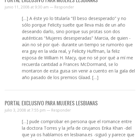
junio 11, 2008 at 9:30 am —
Responder
[…] A éste yo lo titularía “El beso desesperado” y no
sólo porque Felicity suelte que lleva más de un año
deseando darlo, sino porque sus protas son dos
auténticas “Mujeres desesperadas” Marcia, de quien -
aún no sé por qué- durante un tiempo se rumoréo que
era gay en la vida real, y Felicity Huffman, la feliz
esposa de William H. Macy, que no sé por qué a mí me
recuerda cantidad a Frances McDormand, se lo
montaron de esta guisa sin venir a cuento en la gala del
año pasado de los premios Glaad. […]
PORTAL EXCLUSIVO PARA MUJERES LESBIANAS
julio 3, 2008 at 7:55 pm —
Responder
[…] pude comprobar en persona que el romance entre
la doctora Torres y la jefa de cirujanos Erika Khan -del
que ya os hablamos en lesbiana.es -siguió y parece que