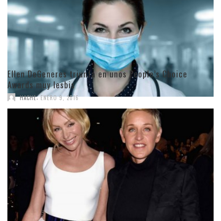
Ellen DeGeneres triunfa en unos People’s Choice
Awards muy lesbis
,
HACHE
ENERO 9, 2016