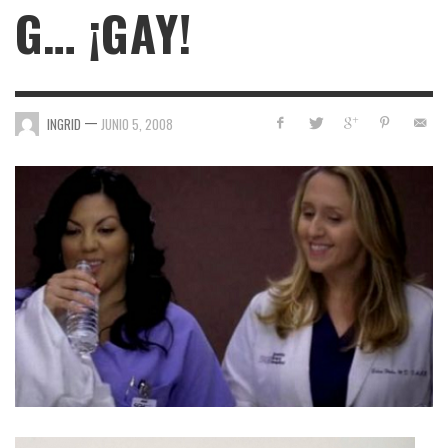
G… ¡GAY!
—
INGRID
JUNIO 5, 2008