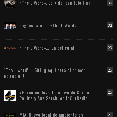
«The L Word». Lo + del capítulo final
34
Engánchate a… «The L Word»
32
«The L Word»… ¡La película!
29
“The L word” – 501. ¡¡¡Aquí está el primer
25
episodio!!!
«Berenjenales». Lo nuevo de Carme
25
Pollina y Ana Satchi en InOutRadio
MIA. Nuevo local de ambiente en
21