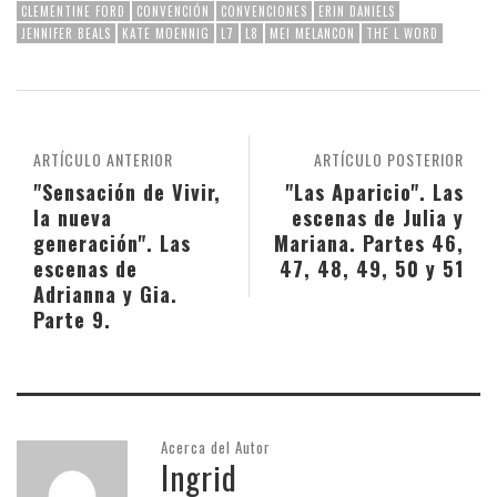
CLEMENTINE FORD
CONVENCIÓN
CONVENCIONES
ERIN DANIELS
JENNIFER BEALS
KATE MOENNIG
L7
L8
MEI MELANCON
THE L WORD
ARTÍCULO ANTERIOR
ARTÍCULO POSTERIOR
"Sensación de Vivir,
"Las Aparicio". Las
la nueva
escenas de Julia y
generación". Las
Mariana. Partes 46,
escenas de
47, 48, 49, 50 y 51
Adrianna y Gia.
Parte 9.
Acerca del Autor
Ingrid