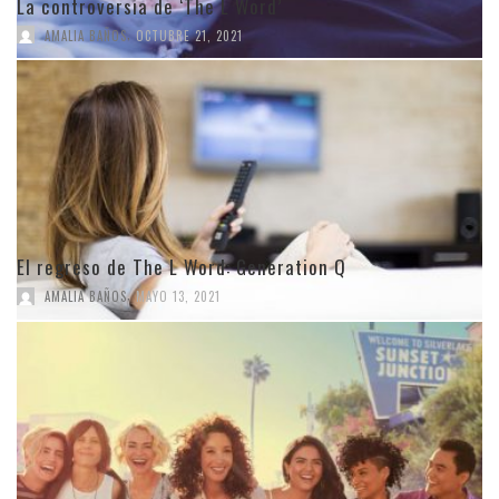
La controversia de ‘The L Word’
,
AMALIA BAÑOS
OCTUBRE 21, 2021
El regreso de The L Word: Generation Q
,
AMALIA BAÑOS
MAYO 13, 2021