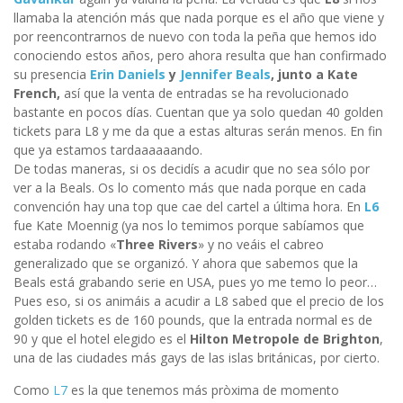
llamaba la atención más que nada porque es el año que viene y
por reencontrarnos de nuevo con toda la peña que hemos ido
conociendo estos años, pero ahora resulta que han confirmado
su presencia
Erin Daniels
y
Jennifer Beals
, junto a Kate
French,
así que la venta de entradas se ha revolucionado
bastante en pocos días. Cuentan que ya solo quedan 40 golden
tickets para L8 y me da que a estas alturas serán menos. En fin
que ya estamos tardaaaaaando.
De todas maneras, si os decidís a acudir que no sea sólo por
ver a la Beals. Os lo comento más que nada porque en cada
convención hay una top que cae del cartel a última hora. En
L6
fue Kate Moennig (ya nos lo temimos porque sabíamos que
estaba rodando «
Three Rivers
» y no veáis el cabreo
generalizado que se organizó. Y ahora que sabemos que la
Beals está grabando serie en USA, pues yo me temo lo peor…
Pues eso, si os animáis a acudir a L8 sabed que el precio de los
golden tickets es de 160 pounds, que la entrada normal es de
90 y que el hotel elegido es el
Hilton Metropole de Brighton
,
una de las ciudades más gays de las islas británicas, por cierto.
Como
L7
es la que tenemos más pròxima de momento