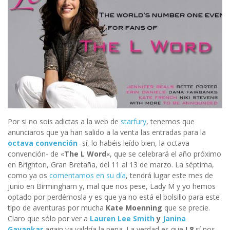
Por si no sois adictas a la web de
starfury
, tenemos que
anunciaros que ya han salido a la venta las entradas para la
octava convención
-sí, lo habéis leído bien, la octava
convención- de «
The L Word
«, que se celebrará el año próximo
en Brighton, Gran Bretaña, del 11 al 13 de marzo. La séptima,
como ya os
comentamos en su día
, tendrá lugar este mes de
junio en Birmingham y, mal que nos pese, Lady M y yo hemos
optado por perdérnosla y es que ya no está el bolsillo para este
tipo de aventuras por mucha
Kate Moenning
que se precie.
Claro que sólo por ver a
Lauren Lee Smith
y
Janina
Gavankar
again ya valdría la pena. La verdad es que
L8
sí nos