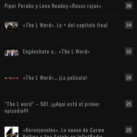
Piper Perabo y Lena Headey.»Rosas rojas»
38
«The L Word». Lo + del capítulo final
34
Engánchate a… «The L Word»
32
«The L Word»… ¡La película!
29
“The L word” – 501. ¡¡¡Aquí está el primer
25
episodio!!!
«Berenjenales». Lo nuevo de Carme
25
Pollina y Ana Satchi en InOutRadio