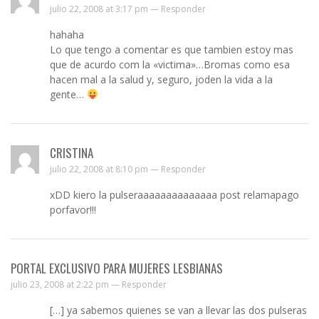
julio 22, 2008 at 3:17 pm —
Responder
hahaha
Lo que tengo a comentar es que tambien estoy mas
que de acurdo com la «victima»…Bromas como esa
hacen mal a la salud y, seguro, joden la vida a la
gente…
CRISTINA
julio 22, 2008 at 8:10 pm —
Responder
xDD kiero la pulseraaaaaaaaaaaaaa post relamapago
porfavor!!!
PORTAL EXCLUSIVO PARA MUJERES LESBIANAS
julio 23, 2008 at 2:22 pm —
Responder
[…] ya sabemos quienes se van a llevar las dos pulseras