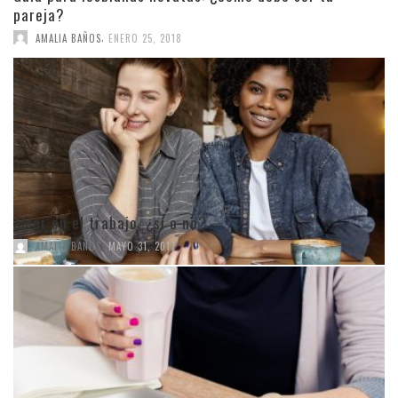
pareja?
,
AMALIA BAÑOS
ENERO 25, 2018
Amor en el trabajo, ¿sí o no?
,
AMALIA BAÑOS
MAYO 31, 2017