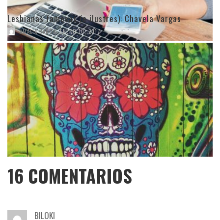
Lesbianas famosas (e ilustres): Chavela Vargas
,
AMALIA BAÑOS
ENERO 10, 2017
16
COMENTARIOS
BILOKI