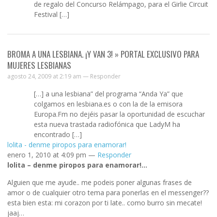
de regalo del Concurso Relámpago, para el Girlie Circuit
Festival […]
BROMA A UNA LESBIANA. ¡Y VAN 3! » PORTAL EXCLUSIVO PARA
MUJERES LESBIANAS
agosto 24, 2009 at 2:19 am —
Responder
[…] a una lesbiana” del programa “Anda Ya” que
colgamos en lesbiana.es o con la de la emisora
Europa.Fm no dejéis pasar la oportunidad de escuchar
esta nueva trastada radiofónica que LadyM ha
encontrado […]
lolita - denme piropos para enamorar!
enero 1, 2010 at 4:09 pm —
Responder
lolita – denme piropos para enamorar!…
Alguien que me ayude.. me podeis poner algunas frases de
amor o de cualquier otro tema para ponerlas en el messenger??
esta bien esta: mi corazon por ti late.. como burro sin mecate!
jaaj…