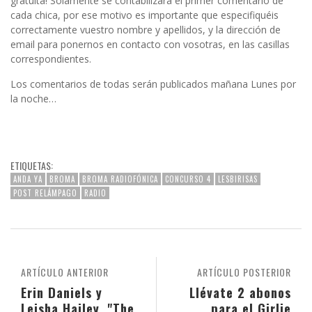
gratuita! Solamente se contabilizará el primer comentario de
cada chica, por ese motivo es importante que especifiquéis
correctamente vuestro nombre y apellidos, y la dirección de
email para ponernos en contacto con vosotras, en las casillas
correspondientes.
Los comentarios de todas serán publicados mañana Lunes por
la noche…
ETIQUETAS:
ANDA YA
BROMA
BROMA RADIOFÓNICA
CONCURSO 4
LESBIRISAS
POST RELÁMPAGO
RADIO
ARTÍCULO ANTERIOR
ARTÍCULO POSTERIOR
Erin Daniels y
Llévate 2 abonos
Leisha Hailey. "The
para el Girlie