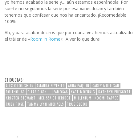
yo hemos acabado la serie y… aún estamos esperándola! Por
suerte no seguíamos la serie por esa «anécdota» y también
tenemos que confesar que nos ha encantado. ¡Recomedable
100%!
Ah, y para acabar deciros que por cuarta vez hemos actualizado
el tráiler de «
Room in Rome
«. ¡A ver lo que dura!
ETIQUETAS:
ALEX O'LOUGHLIN
AMANDA SEYFRIED
ANNA PAQUIN
CAREY MULLIGAN
DOLLHOUSE
ELLAS DICEN...
FAMOSAS
KATE MOENNIG
KATHRYN PRESCOTT
KRISTEN STEWART
MELISSA ETHERIDGE
MILLENIUM
NOOMI RAPACE
RUBY ROSE
TAMMY LYNN MICHAELS
TRUE BLOOD