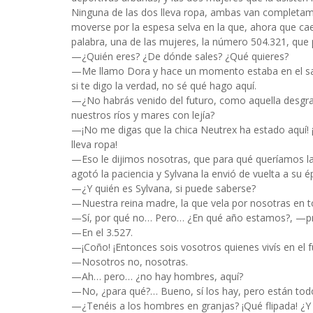
Ninguna de las dos lleva ropa, ambas van completa
moverse por la espesa selva en la que, ahora que cae
palabra, una de las mujeres, la número 504.321, que p
—¿Quién eres? ¿De dónde sales? ¿Qué quieres?
—Me llamo Dora y hace un momento estaba en el salón
si te digo la verdad, no sé qué hago aquí.
—¿No habrás venido del futuro, como aquella desgrac
nuestros ríos y mares con lejía?
—¡No me digas que la chica Neutrex ha estado aquí! ¡A
lleva ropa!
—Eso le dijimos nosotras, que para qué queríamos la di
agotó la paciencia y Sylvana la envió de vuelta a su 
—¿Y quién es Sylvana, si puede saberse?
—Nuestra reina madre, la que vela por nosotras en 
—Sí, por qué no… Pero… ¿En qué año estamos?, —p
—En el 3.527.
—¡Coño! ¡Entonces sois vosotros quienes vivís en el f
—Nosotros no, nosotras.
—Ah… pero… ¿no hay hombres, aquí?
—No, ¿para qué?… Bueno, sí los hay, pero están todo
—¿Tenéis a los hombres en granjas? ¡Qué flipada! ¿Y