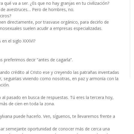
ué va a ser. ¿Es que no hay granjas en tu civilización?
so de avestruces… Pero de hombres, no.
ciros?
n directamente, por trasvase orgánico, para decirlo de
mosexuales suelen acudir a empresas especializadas.
en el siglo XXXVI?
preferimos decir “antes de cagarla”.
ndo crédito al Cristo ese y creyendo las patrañas inventadas
r, seguiríais viviendo como nosotras, en paz y armonía con la
ción.
o al pasado en busca de respuestas. Tú eres la tercera hoy,
ás de cien en toda la zona.
lvana puede hacerlo. Ven, síguenos, te llevaremos frente a
sar semejante oportunidad de conocer más de cerca una