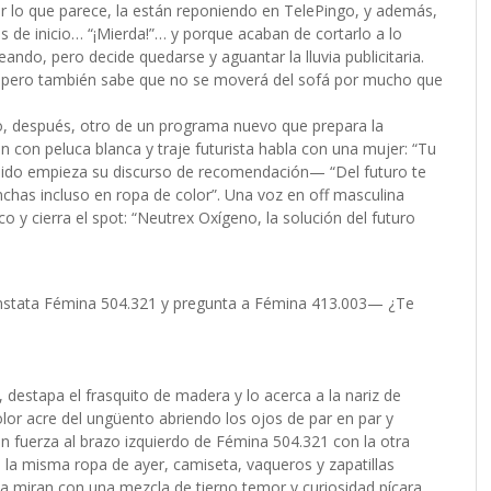
 lo que parece, la están reponiendo en TelePingo, y además,
s de inicio… “¡Mierda!”… y porque acaban de cortarlo a lo
ando, pero decide quedarse y aguantar la lluvia publicitaria.
r, pero también sabe que no se moverá del sofá por mucho que
o, después, otro de un programa nuevo que prepara la
en con peluca blanca y traje futurista habla con una mujer: “Tu
uido empieza su discurso de recomendación— “Del futuro te
chas incluso en ropa de color”. Una voz en off masculina
co y cierra el spot: “Neutrex Oxígeno, la solución del futuro
stata Fémina 504.321 y pregunta a Fémina 413.003— ¿Te
destapa el frasquito de madera y lo acerca a la nariz de
olor acre del ungüento abriendo los ojos de par en par y
n fuerza al brazo izquierdo de Fémina 504.321 con la otra
 la misma ropa de ayer, camiseta, vaqueros y zapatillas
la miran con una mezcla de tierno temor y curiosidad pícara.