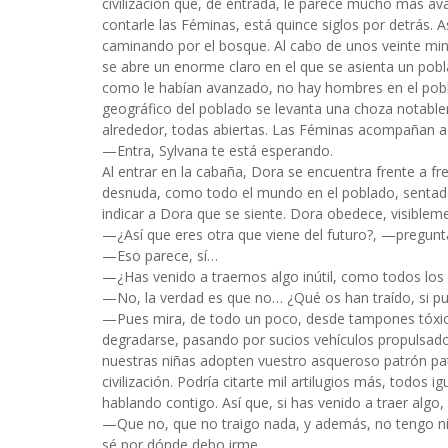
civilización que, de entrada, le parece mucho más av
contarle las Féminas, está quince siglos por detrás. A
caminando por el bosque. Al cabo de unos veinte min
se abre un enorme claro en el que se asienta un pob
como le habían avanzado, no hay hombres en el pobla
geográfico del poblado se levanta una choza notab
alrededor, todas abiertas. Las Féminas acompañan a 
—Entra, Sylvana te está esperando.
Al entrar en la cabaña, Dora se encuentra frente a fr
desnuda, como todo el mundo en el poblado, sentad
indicar a Dora que se siente. Dora obedece, visibleme
—¿Así que eres otra que viene del futuro?, —pregunta
—Eso parece, sí…
—¿Has venido a traernos algo inútil, como todos los
—No, la verdad es que no… ¿Qué os han traído, si p
—Pues mira, de todo un poco, desde tampones tóxico
degradarse, pasando por sucios vehículos propulsado
nuestras niñas adopten vuestro asqueroso patrón pat
civilización. Podría citarte mil artilugios más, todos 
hablando contigo. Así que, si has venido a traer algo,
—Que no, que no traigo nada, y además, no tengo ni
sé por dónde debo irme.