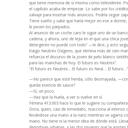
que tiene memoria de sí misma como televidente. Por
el capítulo acaba de empezar. Lo sabe por los crédito
salvaje para insertar más anuncios. Podría seguir zape
Tiene sueño y sabe que haría mejor en irse a dormi
le pesen los párpados.
Al anuncio de un coche caro le sigue uno de un banc
cadena, y ahora, uno de lejía en el que una chica jov
detergente no puede con todo” —le dice, y acto seg
traigo Neutrex Oxígeno, que elimina más de cien man
refuerza el discurso de la joven de pelo blanco sintéti
para las manchas de hoy. El futuro es Neutrex”.
“El futuro es Neutrex… El futuro es Neut… El futuro…”
—No parece que esté herida, sólo desmayada, —con
queda esencia de sauce?
—Sí, un poco.
—Haz que la huela, a ver si vuelve en sí.
Fémina 413.003 hace lo que le sugiere su compañera, 
Dora, quien, casi de inmediato, reacciona al intenso 
llevándose una mano a la nariz mientras se agarra co
mano. No tiene ni la menor idea de dónde está. Lleva
deportivas urbanas, y las dos mujeres que la asisten 