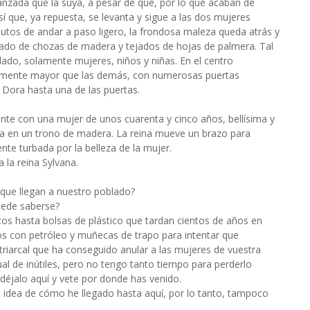
anzada que la suya, a pesar de que, por lo que acaban de
sí que, ya repuesta, se levanta y sigue a las dos mujeres
utos de andar a paso ligero, la frondosa maleza queda atrás y
lado de chozas de madera y tejados de hojas de palmera. Tal
do, solamente mujeres, niños y niñas. En el centro
lemente mayor que las demás, con numerosas puertas
Dora hasta una de las puertas.
ente con una mujer de unos cuarenta y cinco años, bellísima y
a en un trono de madera. La reina mueve un brazo para
nte turbada por la belleza de la mujer.
 la reina Sylvana.
 que llegan a nuestro poblado?
uede saberse?
s hasta bolsas de plástico que tardan cientos de años en
s con petróleo y muñecas de trapo para intentar que
riarcal que ha conseguido anular a las mujeres de vuestra
igual de inútiles, pero no tengo tanto tiempo para perderlo
 déjalo aquí y vete por donde has venido.
 idea de cómo he llegado hasta aquí, por lo tanto, tampoco