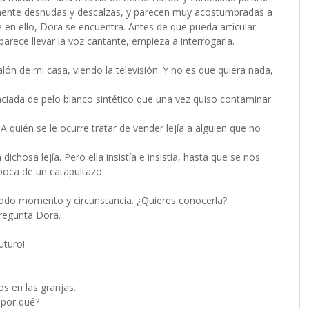
mente desnudas y descalzas, y parecen muy acostumbradas a
 en ello, Dora se encuentra. Antes de que pueda articular
arece llevar la voz cantante, empieza a interrogarla.
 de mi casa, viendo la televisión. Y no es que quiera nada,
iada de pelo blanco sintético que una vez quiso contaminar
 quién se le ocurre tratar de vender lejía a alguien que no
chosa lejía. Pero ella insistía e insistía, hasta que se nos
época de un catapultazo.
todo momento y circunstancia. ¿Quieres conocerla?
regunta Dora.
uturo!
s en las granjas.
 por qué?