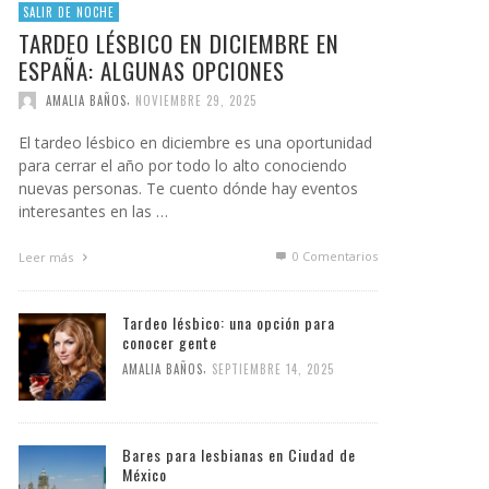
SALIR DE NOCHE
TARDEO LÉSBICO EN DICIEMBRE EN
ESPAÑA: ALGUNAS OPCIONES
,
AMALIA BAÑOS
NOVIEMBRE 29, 2025
El tardeo lésbico en diciembre es una oportunidad
para cerrar el año por todo lo alto conociendo
nuevas personas. Te cuento dónde hay eventos
interesantes en las …
0 Comentarios
Leer más
Tardeo lésbico: una opción para
conocer gente
,
AMALIA BAÑOS
SEPTIEMBRE 14, 2025
Bares para lesbianas en Ciudad de
México