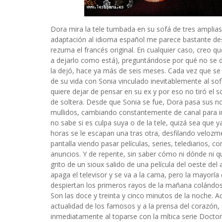
Dora mira la tele tumbada en su sofá de tres amplias 
adaptación al idioma español me parece bastante de
rezuma el francés original. En cualquier caso, creo qu
a dejarlo como está), preguntándose por qué no se d
la dejó, hace ya más de seis meses. Cada vez que se 
de su vida con Sonia vinculado inevitablemente al sof
quiere dejar de pensar en su ex y por eso no tiró el
de soltera. Desde que Sonia se fue, Dora pasa sus n
mullidos, cambiando constantemente de canal para int
no sabe si es culpa suya o de la tele, quizá sea que 
horas se le escapan una tras otra, desfilando velozmen
pantalla viendo pasar películas, series, telediarios,
anuncios. Y de repente, sin saber cómo ni dónde ni qu
grito de un sioux salido de una película del oeste del
apaga el televisor y se va a la cama, pero la mayorí
despiertan los primeros rayos de la mañana colándose
Son las doce y treinta y cinco minutos de la noche. 
actualidad de los famosos y a la prensa del corazón
inmediatamente al toparse con la mítica serie Doctor