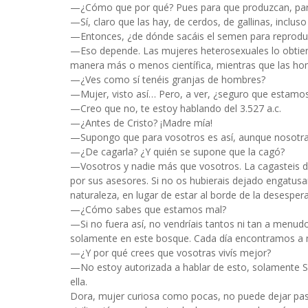
—¿Cómo que por qué? Pues para que produzcan, para q
—Sí, claro que las hay, de cerdos, de gallinas, inclu
—Entonces, ¿de dónde sacáis el semen para reprodu
—Eso depende. Las mujeres heterosexuales lo obtiene
manera más o menos científica, mientras que las ho
—¿Ves como sí tenéis granjas de hombres?
—Mujer, visto así… Pero, a ver, ¿seguro que estamos 
—Creo que no, te estoy hablando del 3.527 a.c.
—¿Antes de Cristo? ¡Madre mía!
—Supongo que para vosotros es así, aunque nosotras 
—¿De cagarla? ¿Y quién se supone que la cagó?
—Vosotros y nadie más que vosotros. La cagasteis da
por sus asesores. Si no os hubierais dejado engatusa
naturaleza, en lugar de estar al borde de la desespera
—¿Cómo sabes que estamos mal?
—Si no fuera así, no vendríais tantos ni tan a menud
solamente en este bosque. Cada día encontramos a m
—¿Y por qué crees que vosotras vivís mejor?
—No estoy autorizada a hablar de esto, solamente Sy
ella.
Dora, mujer curiosa como pocas, no puede dejar pa