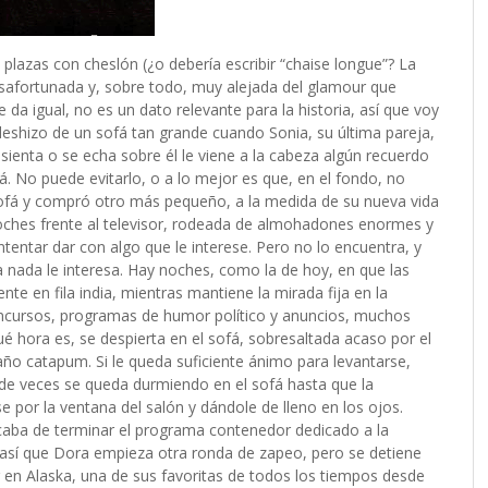
plazas con cheslón (¿o debería escribir “chaise longue”? La
safortunada y, sobre todo, muy alejada del glamour que
e da igual, no es un dato relevante para la historia, así que voy
eshizo de un sofá tan grande cuando Sonia, su última pareja,
sienta o se echa sobre él le viene a la cabeza algún recuerdo
á. No puede evitarlo, o a lo mejor es que, en el fondo, no
 sofá y compró otro más pequeño, a la medida de su nueva vida
oches frente al televisor, rodeada de almohadones enormes y
entar dar con algo que le interese. Pero no lo encuentra, y
ya nada le interesa. Hay noches, como la de hoy, en que las
te en fila india, mientras mantiene la mirada fija en la
 concursos, programas de humor político y anuncios, muchos
é hora es, se despierta en el sofá, sobresaltada acaso por el
 año catapum. Si le queda suficiente ánimo para levantarse,
a de veces se queda durmiendo en el sofá hasta que la
 por la ventana del salón y dándole de lleno en los ojos.
Acaba de terminar el programa contenedor dedicado a la
, así que Dora empieza otra ronda de zapeo, pero se detiene
 en Alaska, una de sus favoritas de todos los tiempos desde