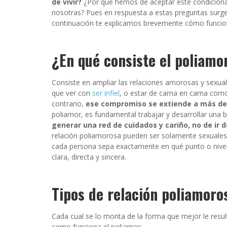
de vivir?
¿Por qué hemos de aceptar este condicionam
nosotras? Pues en respuesta a estas preguntas surge
continuación te explicamos brevemente cómo funcion
¿En qué consiste el poliamo
Consiste en ampliar las relaciones amorosas y sexu
que ver con
ser infiel
, o estar de cama en cama como 
contrario,
ese compromiso se extiende a más de
poliamor, es fundamental trabajar y desarrollar una 
generar una red de cuidados y cariño, no de ir 
relación poliamorosa pueden ser solamente sexuale
cada persona sepa exactamente en qué punto o nivel
clara, directa y sincera.
Tipos de relación poliamoro
Cada cual se lo monta de la forma que mejor le resu
como funciona el poliamor: