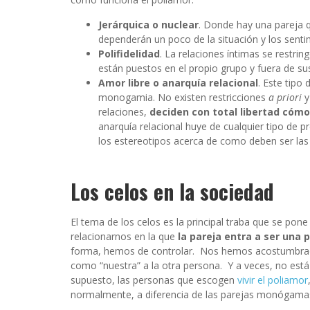
Jerárquica o nuclear
. Donde hay una pareja q
dependerán un poco de la situación y los sentim
Polifidelidad
.
La relaciones íntimas se restrin
están puestos en el propio grupo y fuera de s
Amor libre o anarquía relacional
.
Este tipo 
monogamia. No existen restricciones
a priori
y
relaciones,
deciden con total libertad cóm
anarquía relacional huye de cualquier tipo de p
los estereotipos acerca de como deben ser las r
Los celos en la sociedad
El tema de los celos es la principal traba que se pone
relacionarnos en la que
la pareja entra a ser una
forma, hemos de controlar.
Nos hemos acostumbrado
como “nuestra” a la otra persona.
Y a veces, no est
supuesto, las personas que escogen
vivir el poliamor
normalmente, a diferencia de las parejas monógama