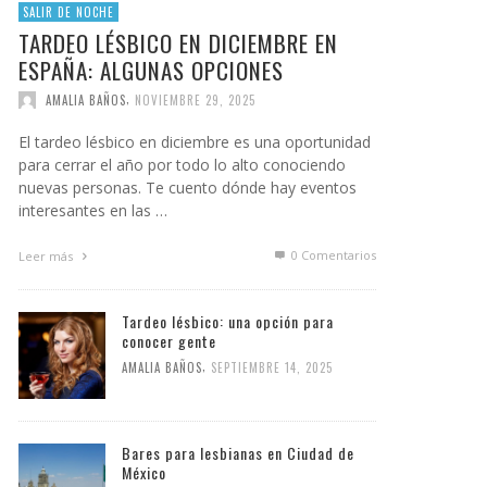
SALIR DE NOCHE
TARDEO LÉSBICO EN DICIEMBRE EN
ESPAÑA: ALGUNAS OPCIONES
,
AMALIA BAÑOS
NOVIEMBRE 29, 2025
El tardeo lésbico en diciembre es una oportunidad
para cerrar el año por todo lo alto conociendo
nuevas personas. Te cuento dónde hay eventos
interesantes en las …
0 Comentarios
Leer más
Tardeo lésbico: una opción para
conocer gente
,
AMALIA BAÑOS
SEPTIEMBRE 14, 2025
Bares para lesbianas en Ciudad de
México