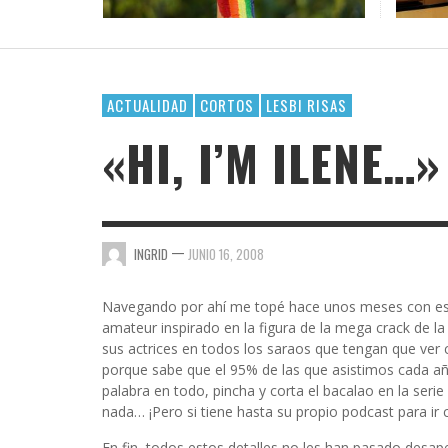
DE AM
¿POR 
OFICI
LACTA
DAR E
VAYA 
GOSSIP GAYRRRLS
BH 90210
SUPERHEROÍNAS QUEER EN EL UNIVERSO
TERMINOLOGÍA LÉSBICA QUE DEBES CONOCE
EL ARTE DE COMPARTIR PLAYLIST CUANDO TE
LOS MEJORES LIBROS LGTBIQ+ PARA LEER EN
MARVEL
GUSTA ALGUIEN
LA PLAYA
AMA
AMA
AMA
,
AMALIA BAÑOS
SEPTIEMBRE 7, 2025
BUSCANDO A SIMONE
,
,
,
AMALIA BAÑOS
AMALIA BAÑOS
AMALIA BAÑOS
OCTUBRE 24, 2018
MAYO 25, 2026
JULIO 22, 2026
ACTUALIDAD
CORTOS
LESBI RISAS
CHICA BUSCA CHICA
«HI, I’M ILENE…»
CORTOS
DE CHICA EN CHICA
ENGÁNCHATE A…
—
INGRID
JUNIO 16, 2008
ENSERIADA!
Navegando por ahí me topé hace unos meses con este
EVDG
amateur inspirado en la figura de la mega crack de la 
sus actrices en todos los saraos que tengan que ver 
FAR OUT
porque sabe que el 95% de las que asistimos cada añ
palabra en todo, pincha y corta el bacalao en la serie y
GIMME SUGAR
nada… ¡Pero si tiene hasta su propio podcast para i
En fin, todos estos detalles no les han pasado desap