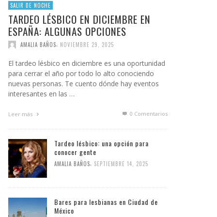
SALIR DE NOCHE
TARDEO LÉSBICO EN DICIEMBRE EN
ESPAÑA: ALGUNAS OPCIONES
,
AMALIA BAÑOS
NOVIEMBRE 29, 2025
El tardeo lésbico en diciembre es una oportunidad
para cerrar el año por todo lo alto conociendo
nuevas personas. Te cuento dónde hay eventos
interesantes en las …
0 Comentarios
Leer más
Tardeo lésbico: una opción para
conocer gente
,
AMALIA BAÑOS
SEPTIEMBRE 14, 2025
Bares para lesbianas en Ciudad de
México