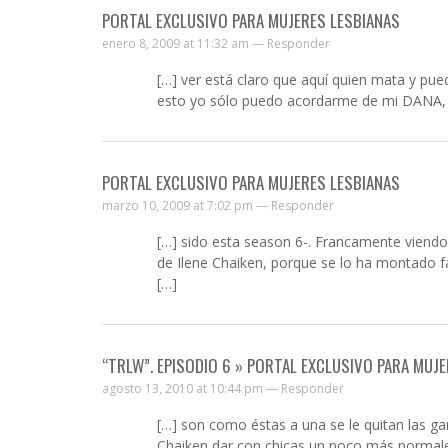
PORTAL EXCLUSIVO PARA MUJERES LESBIANAS
enero 8, 2009 at 11:32 am —
Responder
[…] ver está claro que aquí quien mata y pued
esto yo sólo puedo acordarme de mi DANA, cu
PORTAL EXCLUSIVO PARA MUJERES LESBIANAS
marzo 10, 2009 at 7:02 pm —
Responder
[…] sido esta season 6-. Francamente vien
de Ilene Chaiken, porque se lo ha montado f
[…]
“TRLW”. EPISODIO 6 » PORTAL EXCLUSIVO PARA MUJ
agosto 13, 2010 at 10:44 pm —
Responder
[…] son como éstas a una se le quitan las ga
Chaiken dar con chicas un poco más normale