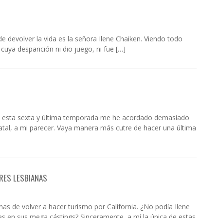
e devolver la vida es la señora Ilene Chaiken. Viendo todo
ya desparición ni dio juego, ni fue […]
do esta sexta y última temporada me he acordado demasiado
atal, a mi parecer. Vaya manera más cutre de hacer una última
ERES LESBIANAS
nas de volver a hacer turismo por California. ¿No podía Ilene
s en sus mega cástings? Sinceramente, a mí la única de estas