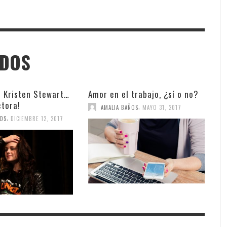
ADOS
e Kristen Stewart…
Amor en el trabajo, ¿sí o no?
ctora!
,
AMALIA BAÑOS
MAYO 31, 2017
,
ÑOS
DICIEMBRE 12, 2017