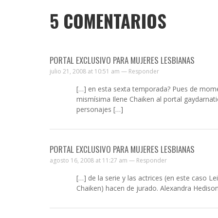
5
COMENTARIOS
PORTAL EXCLUSIVO PARA MUJERES LESBIANAS
julio 21, 2008 at 10:51 am —
Responder
[…] en esta sexta temporada? Pues de mome
mismísima Ilene Chaiken al portal gaydarnatio
personajes […]
PORTAL EXCLUSIVO PARA MUJERES LESBIANAS
agosto 16, 2008 at 11:27 am —
Responder
[…] de la serie y las actrices (en este caso 
Chaiken) hacen de jurado. Alexandra Hedison