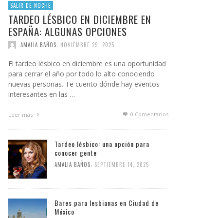
SALIR DE NOCHE
TARDEO LÉSBICO EN DICIEMBRE EN
ESPAÑA: ALGUNAS OPCIONES
,
AMALIA BAÑOS
NOVIEMBRE 29, 2025
El tardeo lésbico en diciembre es una oportunidad
para cerrar el año por todo lo alto conociendo
nuevas personas. Te cuento dónde hay eventos
interesantes en las …
0 Comentarios
Leer más
Tardeo lésbico: una opción para
conocer gente
,
AMALIA BAÑOS
SEPTIEMBRE 14, 2025
Bares para lesbianas en Ciudad de
México