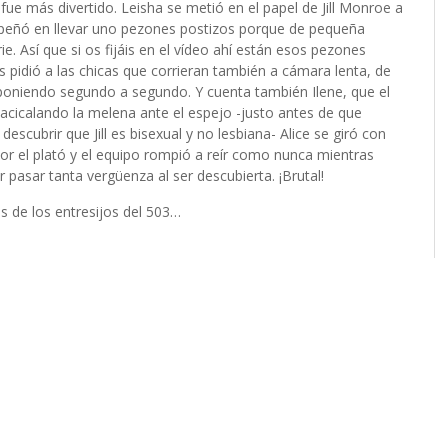
fue más divertido. Leisha se metió en el papel de Jill Monroe a
mpeñó en llevar uno pezones postizos porque de pequeña
e. Así que si os fijáis en el vídeo ahí están esos pezones
es pidió a las chicas que corrieran también a cámara lenta, de
an poniendo segundo a segundo. Y cuenta también Ilene, que el
acicalando la melena ante el espejo -justo antes de que
escubrir que Jill es bisexual y no lesbiana- Alice se giró con
or el plató y el equipo rompió a reír como nunca mientras
 pasar tanta vergüenza al ser descubierta. ¡Brutal!
os de los entresijos del 503…