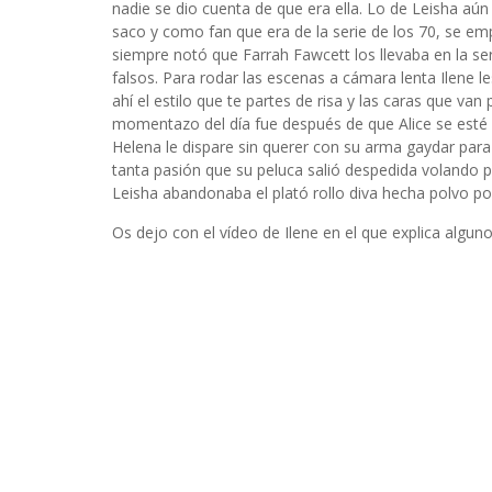
nadie se dio cuenta de que era ella. Lo de Leisha aún 
saco y como fan que era de la serie de los 70, se e
siempre notó que Farrah Fawcett los llevaba en la seri
falsos. Para rodar las escenas a cámara lenta Ilene l
ahí el estilo que te partes de risa y las caras que v
momentazo del día fue después de que Alice se esté 
Helena le dispare sin querer con su arma gaydar para d
tanta pasión que su peluca salió despedida volando p
Leisha abandonaba el plató rollo diva hecha polvo por
Os dejo con el vídeo de Ilene en el que explica algun