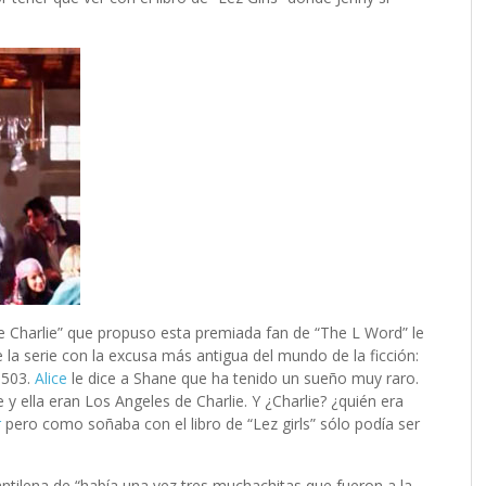
de Charlie” que propuso esta premiada fan de “The L Word” le
e la serie con la excusa más antigua del mundo de la ficción:
 503.
Alice
le dice a Shane que ha tenido un sueño muy raro.
e y ella eran Los Angeles de Charlie. Y ¿Charlie? ¿quién era
r
pero como soñaba con el libro de “Lez girls” sólo podía ser
antilena de “había una vez tres muchachitas que fueron a la