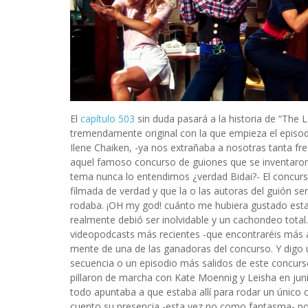
El
capítulo 503
sin duda pasará a la historia de “The 
tremendamente original con la que empieza el episod
Ilene Chaiken, -ya nos extrañaba a nosotras tanta fr
aquel famoso concurso de guiones que se inventaron 
tema nunca lo entendimos ¿verdad Bidai?- El concurs
filmada de verdad y que la o las autoras del guión s
rodaba. ¡OH my god! cuánto me hubiera gustado estar
realmente debió ser inolvidable y un cachondeo tota
videopodcasts más recientes -que encontraréis más aba
mente de una de las ganadoras del concurso. Y digo
secuencia o un episodio más salidos de este concurs
pillaron de marcha con Kate Moennig y Leisha en juni
todo apuntaba a que estaba allí para rodar un único c
cuento su presencia -esta vez no como fantasma- por t