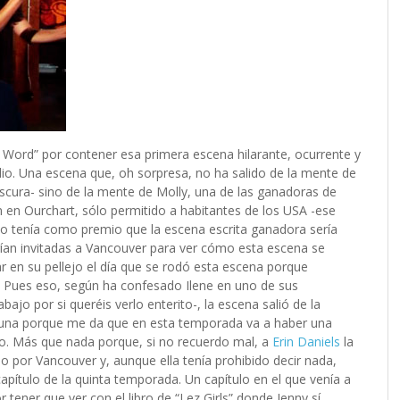
L Word” por contener esa primera escena hilarante, ocurrente y
io. Una escena que, oh sorpresa, no ha salido de la mente de
escura- sino de la mente de Molly, una de las ganadoras de
en Ourchart, sólo permitido a habitantes de los USA -ese
o tenía como premio que la escena escrita ganadora sería
erían invitadas a Vancouver para ver cómo esta escena se
 en su pellejo el día que se rodó esta escena porque
l. Pues eso, según ha confesado Ilene en uno de sus
jo por si queréis verlo enterito-, la escena salió de la
 una porque me da que en esta temporada va a haber una
o. Más que nada porque, si no recuerdo mal, a
Erin Daniels
la
o por Vancouver y, aunque ella tenía prohibido decir nada,
apítulo de la quinta temporada. Un capítulo en el que venía a
ener que ver con el libro de “Lez Girls” donde Jenny sí