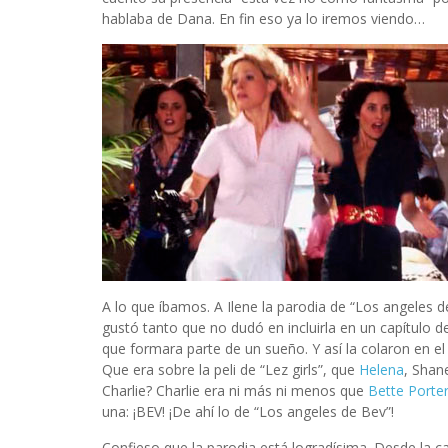
hablaba de Dana. En fin eso ya lo iremos viendo…
A lo que íbamos. A Ilene la parodia de “Los angeles 
gustó tanto que no dudó en incluirla en un capítulo d
que formara parte de un sueño. Y así la colaron en el
Que era sobre la peli de “Lez girls”, que
Helena
, Shan
Charlie? Charlie era ni más ni menos que
Bette Porte
una: ¡BEV! ¡De ahí lo de “Los angeles de Bev”!
Confieso que la parodia está logradísima. Desde la c